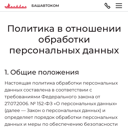
БАШАВТОКОМ
Политика в отношении
МОДЕЛЬНЫЙ РЯД
ПОКУПАТЕЛЯМ
ВЛАДЕЛЬЦАМ
О КОМПАНИИ
обработки
персональных данных
Москвич 3
ВЫБОР АВТОМОБИЛЯ
ТЕХОБСЛУЖИВАНИЕ И РЕМОНТ
ПРАВОВАЯ ИНФОРМАЦИЯ
Городской кроссовер
от 1 344 000 ₽*
Конфигуратор
Запись на сервис
Реквизиты
1. Общие положения
Настоящая политика обработки персональных
ГАРАНТИЯ И ПОДДЕРЖКА
Москвич 3e
данных составлена в соответствии с
Автомобили в наличии
Политика обработки персональных данных
Современный электромобиль
требованиями Федерального закона от
от 3 500 000 ₽*
27.07.2006. № 152-ФЗ «О персональных данных»
Гарантия
Записаться на тест-драйв
Правила пользования сайтом
(далее — Закон о персональных данных) и
определяет порядок обработки персональных
данных и меры по обеспечению безопасности
ПОКУПКА АВТОМОБИЛЯ
НОВОСТИ
Помощь на дорогах