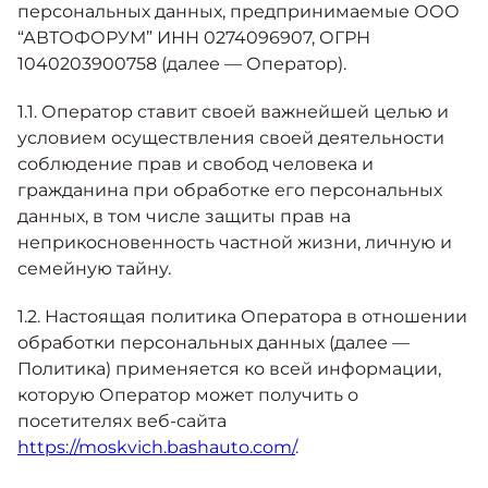
Москвич 6
персональных данных, предпринимаемые ООО
Яркий динамичный седан
“АВТОФОРУМ” ИНН 0274096907, ОГРН
от 2 237 000 ₽*
КОНТАКТЫ
1040203900758 (далее — Оператор).
Кредитные программы
Моторное масло
1.1. Оператор ставит своей важнейшей целью и
СЕРВИСНЫЕ АКЦИИ
условием осуществления своей деятельности
Спецпредложения
соблюдение прав и свобод человека и
Москвич 3 с ручным
управлением (РУ)
гражданина при обработке его персональных
Кроссовер, создающий равные
АКСЕССУАРЫ
данных, в том числе защиты прав на
возможности
Калькулятор трейд-ин
неприкосновенность частной жизни, личную и
от 2 069 000 ₽*
семейную тайну.
Страховые программы
1.2. Настоящая политика Оператора в отношении
Москвич 8
Практичный семиместный
обработки персональных данных (далее —
кроссовер
Политика) применяется ко всей информации,
от 3 125 000 ₽*
которую Оператор может получить о
посетителях веб-сайта
https://moskvich.bashauto.com/
.