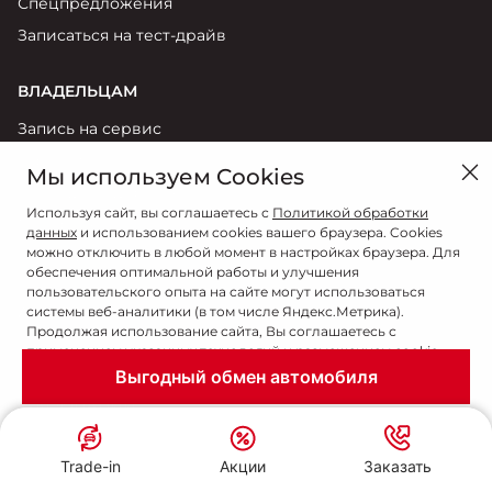
Спецпредложения
Записаться на тест-драйв
ВЛАДЕЛЬЦАМ
Запись на сервис
Гарантия
Мы используем Cookies
Помощь на дорогах
Используя сайт, вы соглашаетесь с
Политикой обработки
Моторное масло
данных
и использованием cookies вашего браузера. Cookies
можно отключить в любой момент в настройках браузера. Для
Аксессуары
обеспечения оптимальной работы и улучшения
пользовательского опыта на сайте могут использоваться
АКЦИИ
системы веб-аналитики (в том числе Яндекс.Метрика).
Продолжая использование сайта, Вы соглашаетесь с
Спецпредложения
применением указанных технологий и размещением cookie-
файлов.
Выгодный обмен автомобиля
О КОМПАНИИ
Даю согласие
Контакты
Trade-in
Акции
Заказать
Новости