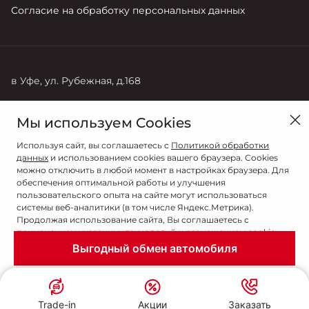
Согласие на обработку персональных данных
в Уфе, ул. Рубежная, д.168
Продажи
Мы используем Cookies
+7 (347) 291-22-19
Используя сайт, вы соглашаетесь с
Политикой обработки
данных
и использованием cookies вашего браузера. Cookies
можно отключить в любой момент в настройках браузера. Для
обеспечения оптимальной работы и улучшения
пользовательского опыта на сайте могут использоваться
системы веб-аналитики (в том числе Яндекс.Метрика).
Продолжая использование сайта, Вы соглашаетесь с
применением указанных технологий и размещением cookie-
файлов.
Выгодный обмен автомобиля
© 2026
© БАШАВТОКОМ
Даю согласие
Сделано в ПЕРКС
Trade-in
Акции
Заказать