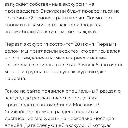
Москвич 6
запускает собственные экскурсии на
Яркий динамичный седан
производство. Экскурсии будут проводиться на
от 2 237 000 ₽*
КОНТАКТЫ
постоянной основе - раз в месяц. Посмотреть
Кредитные программы
Моторное масло
своими глазами на то, как производятся
автомобили Москвич, сможет каждый.
СЕРВИСНЫЕ АКЦИИ
Спецпредложения
Москвич 3 с ручным
Первая экскурсия состоится 28 июня. Первым
управлением (РУ)
делом мы пригласили всех тех, кто записывался
Кроссовер, создающий равные
АКСЕССУАРЫ
в лист ожидания в комментариях к нашим
возможности
Калькулятор трейд-ин
новостям в социальных сетях. Заявок было очень
от 2 069 000 ₽*
много, и группа на первую экскурсию уже
набрана.
Страховые программы
Москвич 8
Практичный семиместный
Также на сайте появился специальный раздел о
кроссовер
заводе, где рассказываем о процессах
от 3 125 000 ₽*
производства автомобилей Москвич. В
ближайшее время в разделе появится
расписание экскурсий на несколько месяцев
вперёд. Дата следующей экскурсии, которая