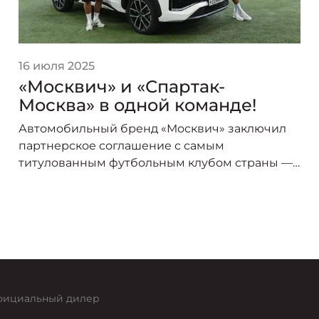
16 июля 2025
«Москвич» и «Спартак-
Москва» в одной команде!
Автомобильный бренд «Москвич» заключил
партнерское соглашение с самым
титулованным футбольным клубом страны —
«Спартак-Москва». В сезоне 2025/26 логотип
«Москвича» украсит форму игроков красно-
белых, символизируя союз двух легендарных
брендов, чья история неразрывно связана со
столицей.
ициальный дилер