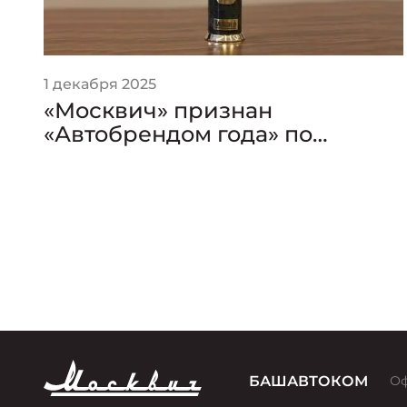
1 декабря 2025
«Москвич» признан
«Автобрендом года» по
версии премии «Золотой
Клаксон»
БАШАВТОКОМ
Оф