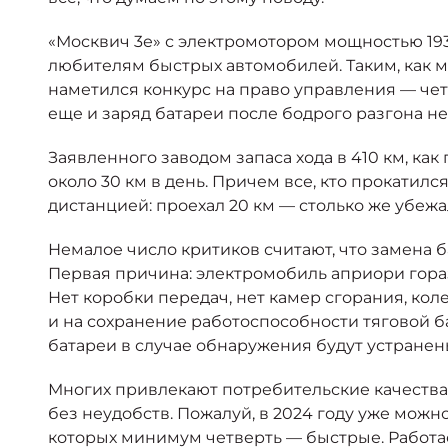
«Москвич 3е» с электромотором мощностью 193 л
любителям быстрых автомобилей. Таким, как мы
наметился конкурс на право управления — четы
еще и заряд батареи после бодрого разгона не 
Заявленного заводом запаса хода в 410 км, ка
около 30 км в день. Причем все, кто прокатилс
дистанцией: проехал 20 км — столько же убеж
Немалое число критиков считают, что замена 
Первая причина: электромобиль априори гораз
Нет коробки передач, нет камер сгорания, кол
и на сохранение работоспособности тяговой ба
батареи в случае обнаружения будут устранен
Многих привлекают потребительские качества 
без неудобств. Пожалуй, в 2024 году уже можно
которых минимум четверть — быстрые. Работае