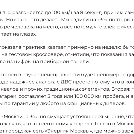
. с. разгоняется до 100 км/ч за 8 секунд, причем с
. Но как он это делает… Мы ездили на «3е» полторы 
ре человека на место, а все потому, что электричес
тает на глазах.
к показала практика, хватает примерно на неделю бы
я на тестовом кроссовере, отметили, что показания з
ало из цифры на приборной панели.
батареи в случае неисправности будет непомерно до
до надежнее аналога с ДВС просто потому, что в ко
енвалов и прочих традиционных элементов. Вторая: г
тареи, составляет 3 года или 100 000 км пробега, и
ы по гарантии у любого из официальных дилеров.
«Москвича 3е», но смущает устоявшееся мнение, что
 сказать, что эта сентенция устарела. Только в Моск
т городская сеть «Энергия Москвы», где можно зар