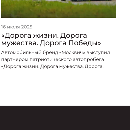
16 июля 2025
2
«Дорога жизни. Дорога
«
мужества. Дорога Победы»
п
о
Автомобильный бренд «Москвич» выступил
А
партнером патриотического автопробега
п
«Дорога жизни. Дорога мужества. Дорога
о
Победы», организованного под эгидой
пр
Министерства транспорта Российской
–
Федерации и приуроченного к торжествам по
случаю 80-летия Великой Победы.