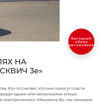
Выгодный
обмен
автомобиля
ЯХ НА
СКВИЧ 3е»
. Кто-то считает, что они помогут спасти
перируя одним или несколькими клише.
ью электрического «Москвича 3е», мы напишем