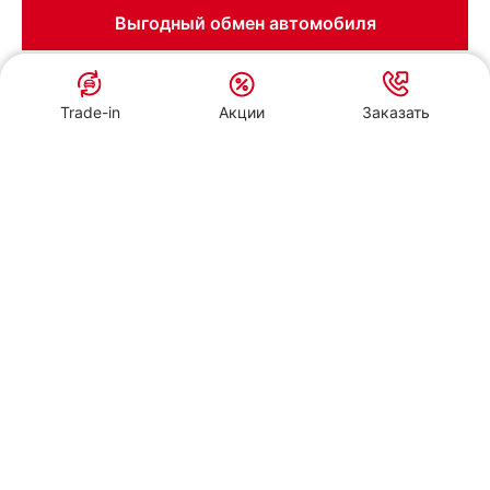
файлов.
Выгодный обмен автомобиля
Даю согласие
Trade-in
Акции
Заказать
Акции и Спецпредложения
БАШАВТОКОМ в Уфе
ул. Рубежная, д.168
Заказать звонок
Обменять авто
Пройти тест-драйв